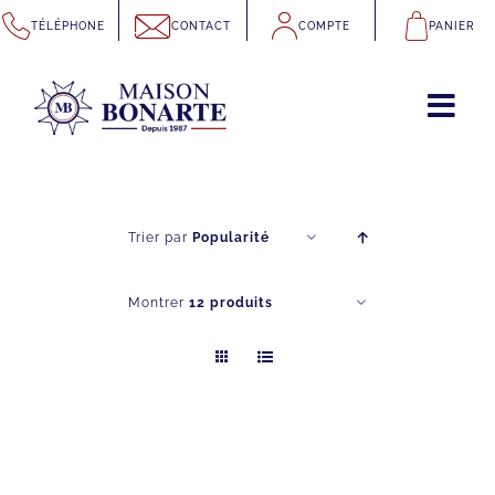
Passer
TÉLÉPHONE
CONTACT
COMPTE
PANIER
au
contenu
Trier par
Popularité
Montrer
12 produits