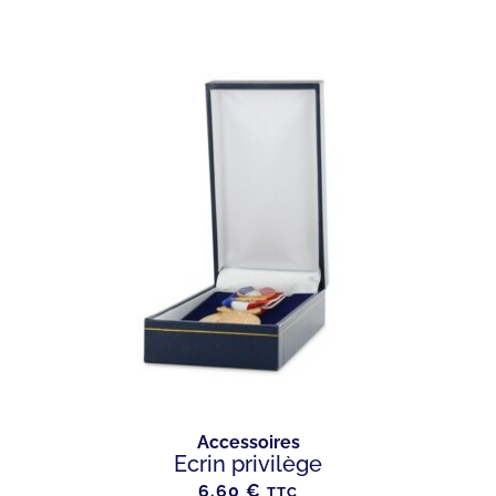
Accessoires
Ecrin privilège
6.60
€
TTC