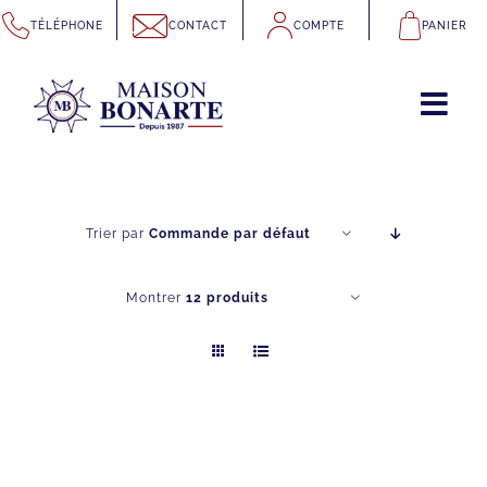
Passer
TÉLÉPHONE
CONTACT
COMPTE
PANIER
au
contenu
Trier par
Commande par défaut
Montrer
12 produits