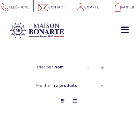
Passer
TÉLÉPHONE
CONTACT
COMPTE
PANIER
au
contenu
Trier par
Nom
Montrer
12 produits