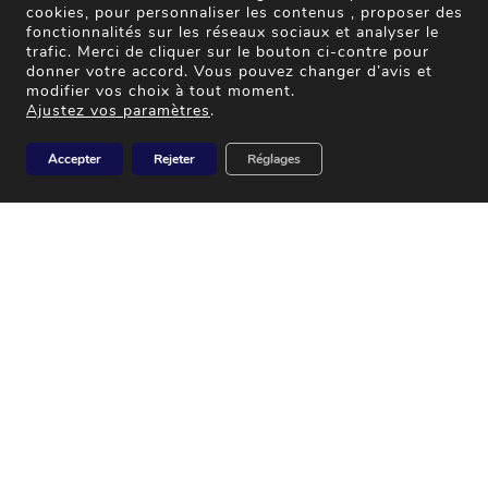
cookies, pour personnaliser les contenus , proposer des
fonctionnalités sur les réseaux sociaux et analyser le
trafic. Merci de cliquer sur le bouton ci-contre pour
donner votre accord. Vous pouvez changer d’avis et
modifier vos choix à tout moment.
Ajustez vos paramètres
.
Accepter
Rejeter
Réglages
SUR-MESURE
SERVICE CLIENT
PERSONNALISEZ VOS
À VOTRE DISPOSITION
OBJETS