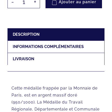
Ajouter au panier
quantité
de
Collection
La
Monnaie
DESCRIPTION
de
INFORMATIONS COMPLÉMENTAIRES
Paris
|
LIVRAISON
Médaille
d’Honneur
Régionale,
Description
départementales
Cette médaille frappée par la Monnaie de
|
Paris, est en argent massif doré
30
(950/1000). La Médaille du Travail
ans
Régionale, Départementale et Communale
–