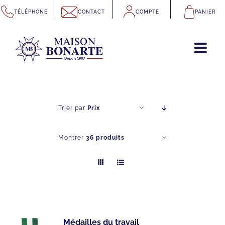
Passer
TÉLÉPHONE
CONTACT
COMPTE
PANIER
au
contenu
Trier par
Prix
Montrer
36 produits
Médailles du travail