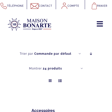
Passer
TÉLÉPHONE
CONTACT
COMPTE
PANIER
au
contenu
Trier par
Commande par défaut
Montrer
24 produits
Accessoires