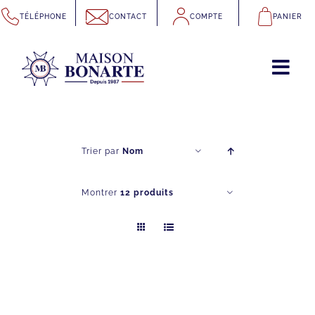
Passer
TÉLÉPHONE
CONTACT
COMPTE
PANIER
au
contenu
Trier par
Nom
Montrer
12 produits