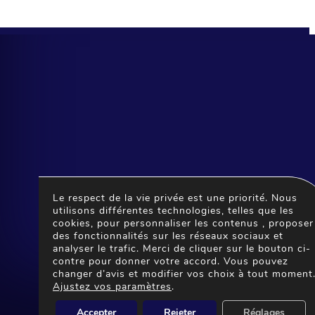
Le respect de la vie privée est une priorité. Nous
NOS PRODUITS
utilisons différentes technologies, telles que les
Médailles du Travail
cookies, pour personnaliser les contenus , proposer
des fonctionnalités sur les réseaux sociaux et
Personnalisation sur tous supports
analyser le trafic. Merci de cliquer sur le bouton ci-
Accessoires
contre pour donner votre accord. Vous pouvez
changer d’avis et modifier vos choix à tout moment
Création sur mesure
Ajustez vos paramètres
.
Trophées, coupes & médailles
Accepter
Rejeter
Réglages