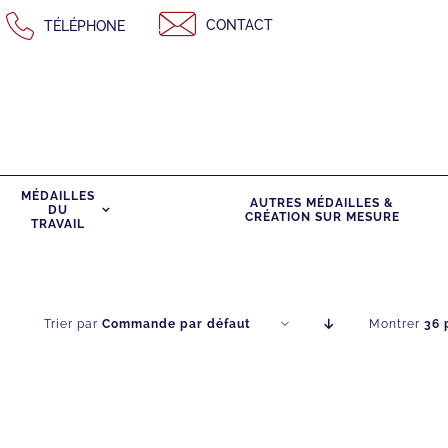
Passer
CONTACT
TÉLÉPHONE
au
contenu
MÉDAILLES
AUTRES MÉDAILLES &
DU
CRÉATION SUR MESURE
TRAVAIL
Trier par
Commande par défaut
Montrer
36 